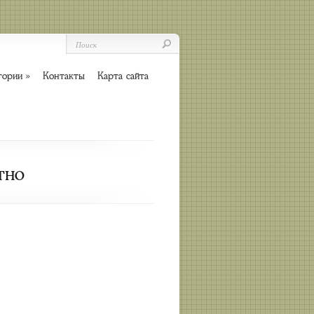
гории
»
Контакты
Карта сайта
тно